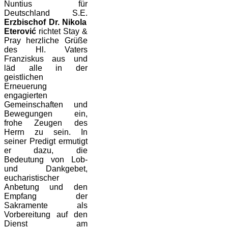
Nuntius für
Deutschland S.E.
Erzbischof Dr. Nikola
Eterović
richtet Stay &
Pray herzliche Grüße
des Hl. Vaters
Franziskus aus und
läd alle in der
geistlichen
Erneuerung
engagierten
Gemeinschaften und
Bewegungen ein,
frohe Zeugen des
Herrn zu sein. In
seiner Predigt ermutigt
er dazu, die
Bedeutung von Lob-
und Dankgebet,
eucharistischer
Anbetung und den
Empfang der
Sakramente als
Vorbereitung auf den
Dienst am