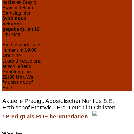
nächstes Stay &
Pray findet am
Samstag, den
(wird noch
bekannt
gegeben)
, um 19
Uhr statt.
Euch erwartet wie
immer um
19:00
Uh
r eine
Jugendmesse und
anschließend
Anbetung, bis
22:00 Uhr.
Wir
freuen uns auf
Euch!
Aktuelle Predigt: Apostolischer Nuntius S.E.
Erzbischof Eterović - Freut euch ihr Christen
!
Predigt als PDF herunterladen