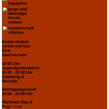
begegnen
junge und
lebendige
Kirche
erleben
Gemeinschaft
erfahren
Komm einfach
vorbei und lass
Dich
überraschen!
19:00 Uhr
Jugendgottesdienst
20:00 - 22:00 Uhr
Anbetung &
Worship
Beichtgelegenheit:
20:00 - 22:00 Uhr
Nächstes Stay &
Pray:
unser